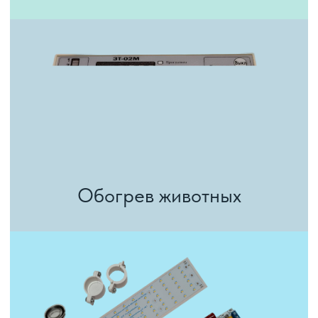
центров, банков
Светодиодное освещение для производственных
помещений, складских терминалов
Светильники светодиодные для ЖКХ,
административных зданий, автосервисов
Блок управления светом
Блок согласования