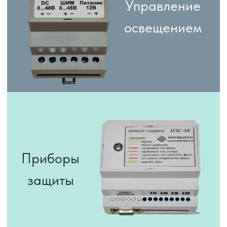
Освещение для склада
Компания
ТулаПромПрибор
с 2008 года производит и поставляет:
Светодиодные светильники Led
Офисные светодиодные светильники
Светодиодный армстронг
Промышленные светодиодные светильники
Потолочные и Накладные светильники
Уличные светодиодные светильники
Светильники для складов, промышленных объектов
Светильники для супермаркетов, магазинов,
торговых площадей, автосалонов
Светильники для офисных помещений, бизнес-