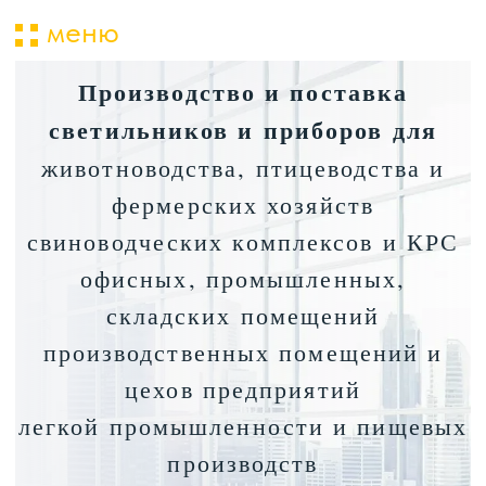
меню
Производство и поставка
ката
светильников и приборов для
животноводства, птицеводства и
опла
фермерских хозяйств
и
свиноводческих комплексов и КРС
офисных, промышленных,
складских помещений
производственных помещений и
цехов предприятий
легкой промышленности и пищевых
производств
камер охлаждения и холодильников
автомоек, гаражей и паркингов,
ЖКХ.