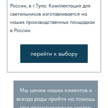
оферта
политика конфиденциальности
ТулаПромПрибор
300034, г.Тула,
ул.Первомайская, д.22, офис 1
+7 910 557 32 43
+
7 906 625 83 83
tulaprompribor@mail.ru
Пн. Пт. 9-00 : 17-00 Сб.Вс. выходной