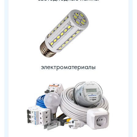
проектами «под ключ».
скачать прайс
Мы всегда открыты для
обсуждения условий работы и
можем предложить гибкую
систему оплат, а также особые
условия для долговременного
сотрудничества.
в каталог