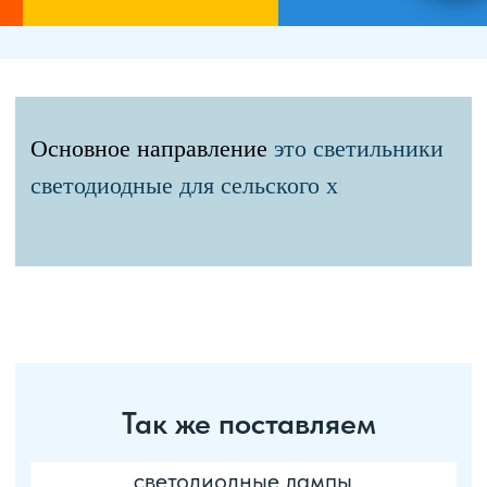
Поможем с подготовкой
технических решений и
выполним расчет светодиодного
освещения с использованием
программы DIALUX.
заказать обратный звонок
Наша цель – предоставить
клиентам полный спектр услуг,
начиная от изготовления
продукции по техническому
заданию и заканчивая